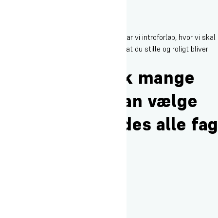
De første to uger af dit højskoleforløb har vi introforløb, hvor vi skal
lære hinanden at kende, samtidig med, at du stille og roligt bliver
introduceret til dit linjefag.
Der er godt nok mange
valgfag, man kan vælge
imellem. Udbydes alle fag
i alle perioder?