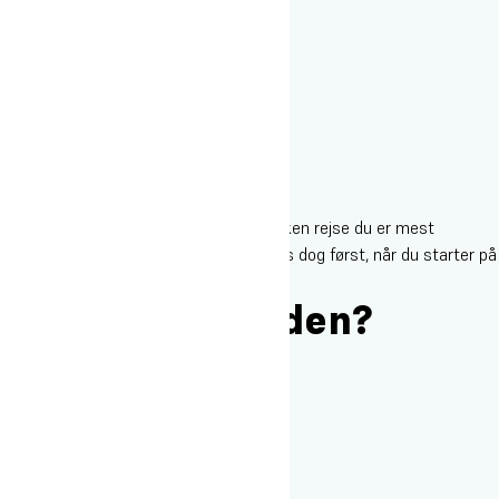
I tilmeldingen skal du tilkendegive, hvilken rejse du er mest
interesseret i. Det endelige valg træffes dog først, når du starter på
højskolen.
Hvordan er maden?