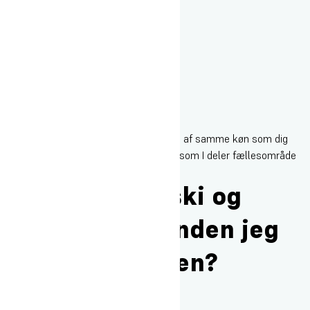
Du bor sammen med én anden person - af samme køn som dig
selv. I bor på en gang med 16 værelser, som I deler fællesområde
med (blandet mellem kønnene)
Skal jeg købe ski og
andet udstyr, inden jeg
starter på skolen?