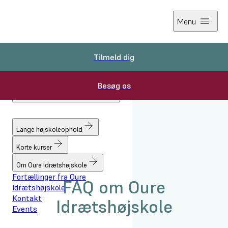
Menu
Tilmeld dig
Tilmeld dig
Besøg os
Besøg os
Forside
Lange højskoleophold
Praktisk information
Lange højskoleophold
FAQ
Korte kurser
Om Oure Idrætshøjskole
Fortællinger fra Oure
FAQ om Oure
Idrætshøjskole
Kontakt
Idrætshøjskole
Events