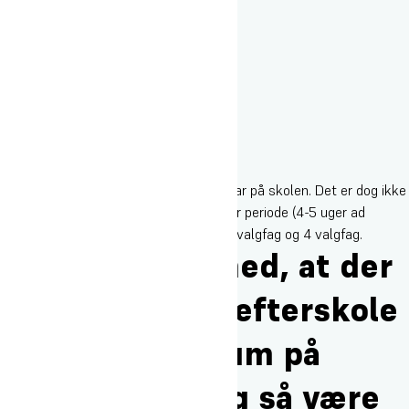
Vores hjemmeside viser alle de fag vi har på skolen. Det er dog ikke
alle fag, der udbydes alle perioder. I hver periode (4-5 uger ad
gangen) kan du vælge mellem 4 idrætsvalgfag og 4 valgfag.
Det er noget med, at der
også ligger en efterskole
og et gymnasium på
skolen. Skal jeg så være