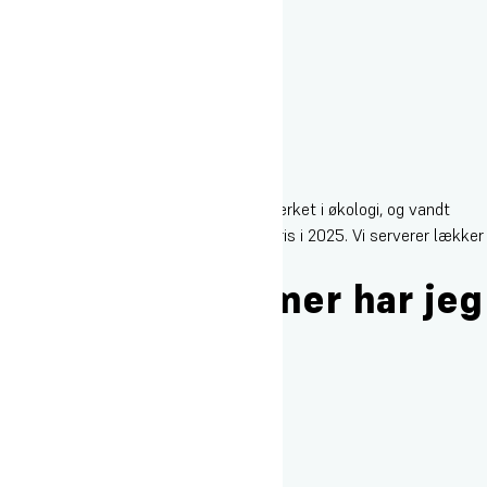
Den er god! Rigtig god! Oure har guldmærket i økologi, og vandt
Årets Økopris i 2019 og Årets Køkkenpris i 2025. Vi serverer lækker
grøn og økologisk mad.
Hvor mange timer har jeg
om ugen?