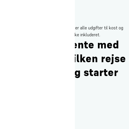
Du kan se priserne her
.
Ugeprisen dækker alle udgifter til kost og
logi. Lommepenge og rejseudgifter er ikke inkluderet.
Kan jeg godt vente med
at beslutte, hvilken rejse
jeg vil på, til jeg starter
på skolen?