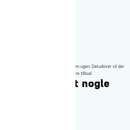
Du har minimum 21 skemalagte timer om ugen. Derudover vil der
være foredrag, koncerter og mange andre tilbud.
Bliver der holdt nogle
gode fester?