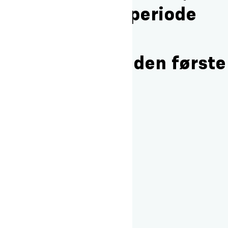
Er der en introperiode
eller starter
grundskemaet den første
dag?