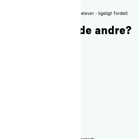
På Oure Idrætshøjskole er der ca. 100 elever - ligeligt fordelt
mellem mænd og kvinder.
Hvor gamle er de andre?
Du skal være fyldt 17,5 år inden kursusstart.