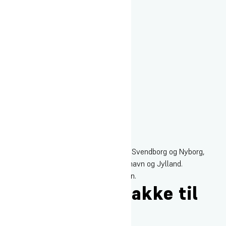
Rigtig fine. Der kører jævnligt busser til Svendborg og Nyborg,
hvorfra du kan komme videre til København og Jylland.
Stoppestedet er lige ved siden af skolen.
Hvad skal jeg pakke til
mit ophold?