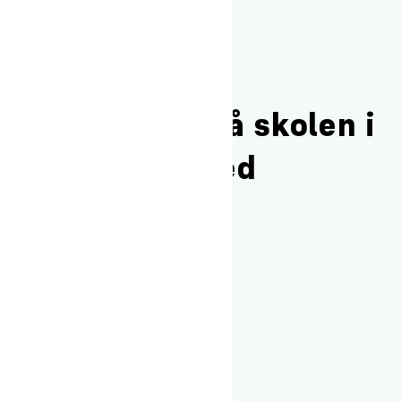
Du kan finde en kalender lige
her
Kan jeg blive på skolen i
forbindelse med
helligdage?