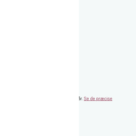
Der er opstart i januar og august hvert år.
Se de præcise
opstartsdatoer på prissiden
.
Pressebilleder
|
Søsikkerhed
|