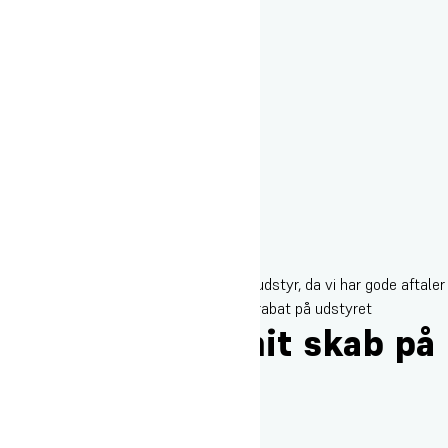
Vi anbefaler, at du venter med at købe udstyr, da vi har gode aftaler
mange steder og derfor kan skaffe dig rabat på udstyret
Hvor stort er mit skab på
værelset?