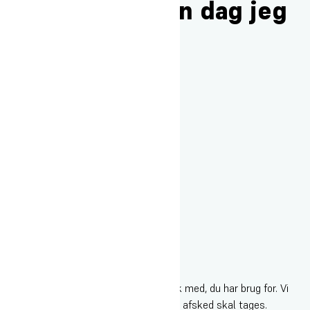
farmor med den dag jeg
starter?
Du er velkommen til at tage alle de folk med, du har brug for. Vi
byder på kaffe og kage, inden den store afsked skal tages.