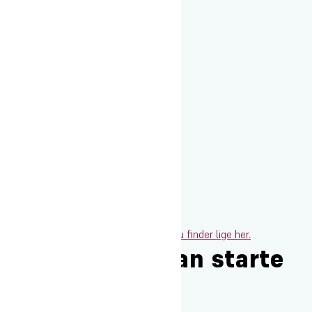
Vi har lavet en pakkeliste til dig, som du finder lige her.
Hvornår kan man starte
på højskolen?