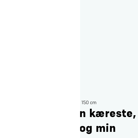
Under sengen er der følgende mål: 50 x 150 cm
Må jeg tage min kæreste,
mine forældre og min