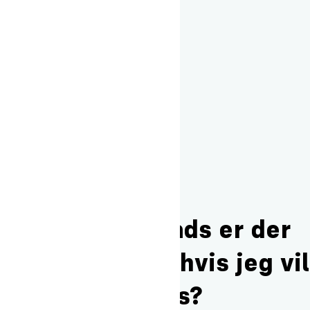
Skabet måler 50 x 230 cm
Hvor meget plads er der
under sengen, hvis jeg vil
købe bedrollers?