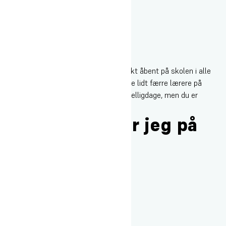
Det kan du tro. Der er som udgangspunkt åbent på skolen i alle
ferier - undtagen i juleferien. Der vil være lidt færre lærere på
arbejde og der er ikke undervisning på helligdage, men du er
velkommen til at blive på skolen.
Hvor mange bor jeg på
værelse med?