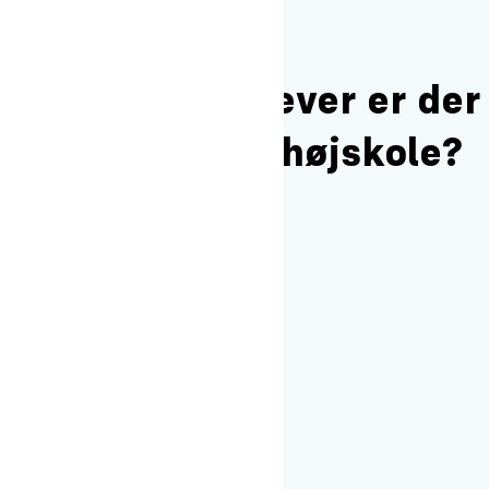
Hvor mange elever er der
på Oure Idrætshøjskole?