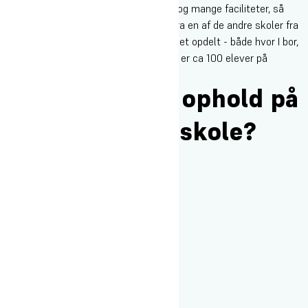
grunden. Vi har dog en rigtig stor grund og mange faciliteter, så
selvom du måske støder ind i en elev fra en af de andre skoler fra
tid til anden, vil I komme til at leve meget opdelt - både hvor I bor,
de faciliteter I bruger og hvor I spiser. Vi er ca 100 elever på
højskolen og har vores eget spisehus.
Hvad koster et ophold på
Oure Idrætshøjskole?