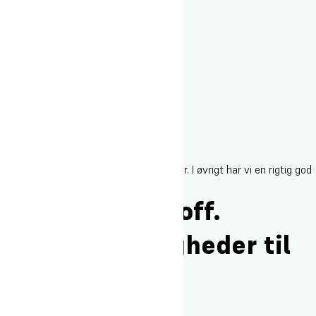
Selvfølgelig! Vi holder nogle super fester. I øvrigt har vi en rigtig god
og hyggelig café.
Hvordan er de off.
transportmuligheder til
skolen?