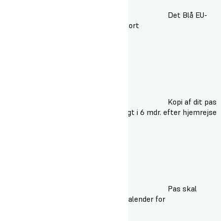
Det Blå EU-
sygesikringsbevis og sundhedskort
Kopi af dit pas
- skal medbringes og være gyldigt i 6 mdr. efter hjemrejse
Pas skal
medbringes inden rejserne (se kalender for
rejsetidspunktet)