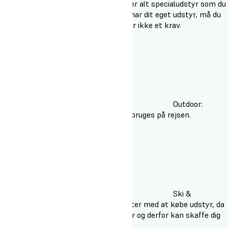
indendørs brug. Skolen råder over alt specialudstyr som du
får brug for på linjerne. Hvis du har dit eget udstyr, må du
gerne medbringe det, men det er ikke et krav.
Outdoor:
Sovepose og liggeunderlag skal bruges på rejsen.
Ski &
Snowboard: Vi anbefaler du venter med at købe udstyr, da
vi har gode aftaler mange steder og derfor kan skaffe dig
rabat på udstyret.