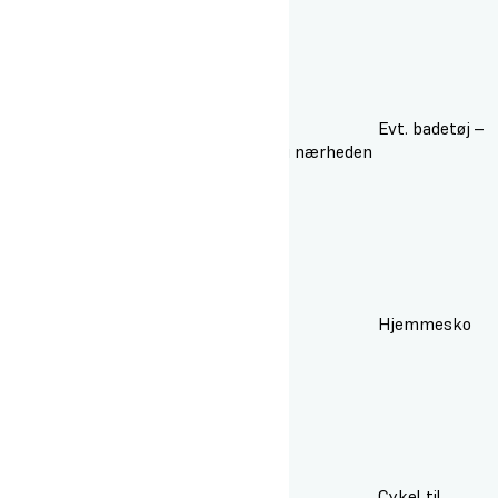
Evt. badetøj –
vi har en svømmehal og strand i nærheden
Hjemmesko
Cykel til