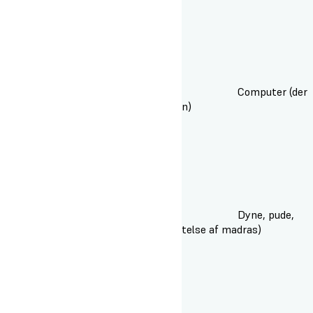
Computer (der
er adgang til Wi-Fi på hele skolen)
Dyne, pude,
rullemadras (underlag til beskyttelse af madras)