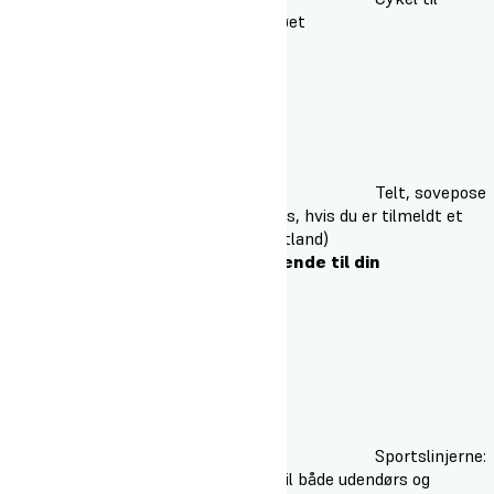
transport på skole og i nærmiljøet
Telt, sovepose
og liggeunderlag (skal kun bruges, hvis du er tilmeldt et
ophold i foråret og skal på Heartland)
Du skal desuden medbringe følgende til din
linjeundervisning
Sportslinjerne:
Medbring det sportstøj du har til både udendørs og