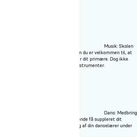
Musik: Skolen
har de basale instrumenter, men du er velkommen til, at
medbring det instrument som er dit primære. Dog ikke
trommesæt, klaver og større instrumenter.
Dans: Medbring
det dansetøj du har. Du kan løbende få suppleret dit
dansetøj under kyndig vejledning af din danselærer under
opholdet.