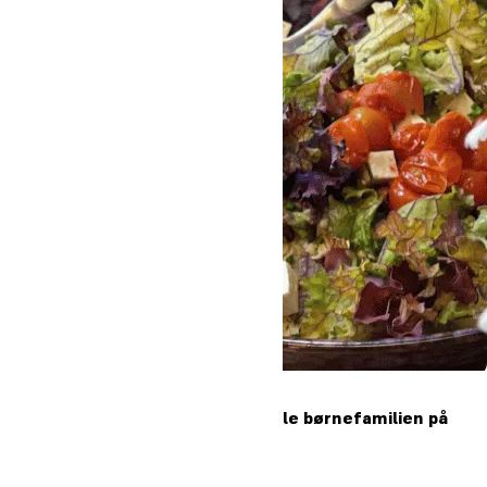
Fællesspisning for hele børnefamilien på
Oure
3
3. september 2026