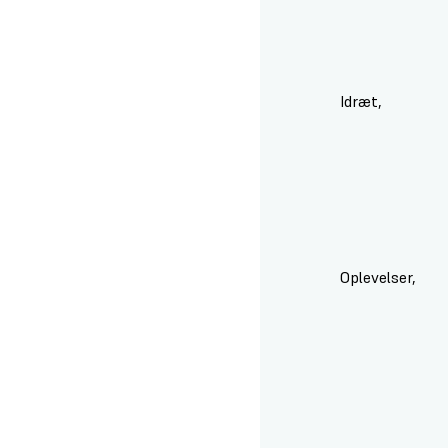
Idræt,
bevægelse og kreative fag
Oplevelser,
rejser og personlig udvikling