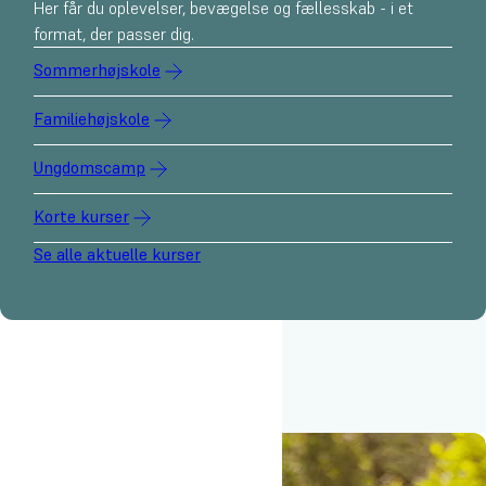
Her får du oplevelser, bevægelse og fællesskab - i et
format, der passer dig.
Sommerhøjskole
Familiehøjskole
Ungdomscamp
Korte kurser
Se alle aktuelle kurser
Det sker på Oure Idrætshøjskole
På Oure Idrætshøjskole er der altid noget i gang - fra besøgsdage
og foredrag til fællesspisninger og virtuelle besøgsdage. Se vores
kommende events her.