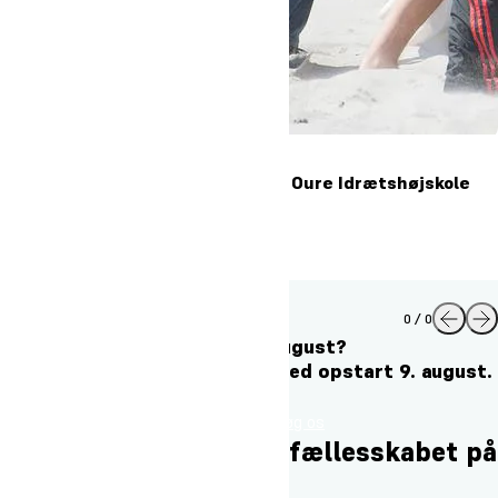
Kom til besøgsdag på Oure Idrætshøjskole
21. november 2026
7
Læs mere
0 / 0
Vil du starte på højskole til august?
Vi har stadig ledige pladser med opstart 9. august.
Tilmeld dig
Besøg os
Styrk dig selv og dyrk fællesskabet på
Oure Idrætshøjskole