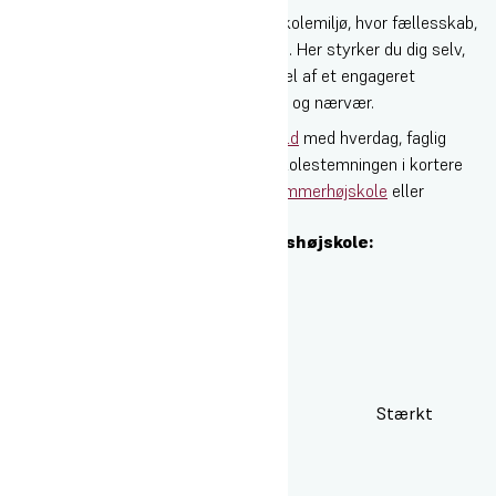
Oure Idrætshøjskole er et levende højskolemiljø, hvor fællesskab,
bevægelse og dannelse går hånd i hånd. Her styrker du dig selv,
udforsker dine interesser og bliver en del af et engageret
fællesskab med plads til både aktivitet og nærvær.
Du kan vælge et længere
højskoleophold
med hverdag, faglig
fordybelse og rejser - eller opleve højskolestemningen i kortere
form, f.eks. gennem
familiehøjskole
,
sommerhøjskole
eller
ungdomscamps
.
Derfor vælger mange Oure Idrætshøjskole:
Stærkt
fællesskab med plads til alle