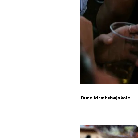
Kom til besøgsdag på Oure Idrætshøjskole
29. august 2026
2
Læs mere