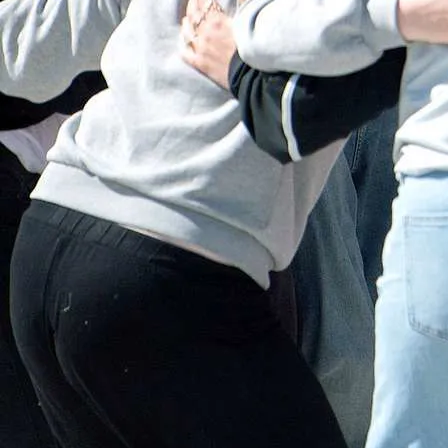
Oure
Oure Efterskole
Oure Idrætshøjskole
Oure Gymnasium