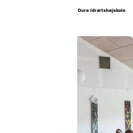
Kom til besøgsdag på Oure Idrætshøjskole
3. oktober 2026
5
Læs mere