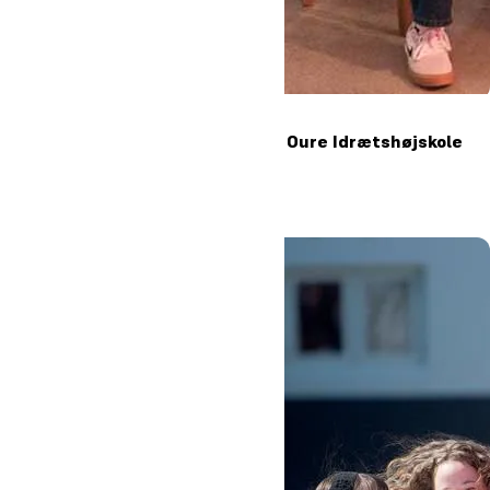
Kom til besøgsdag på Oure Idrætshøjskole
31. oktober 2026
6
Læs mere