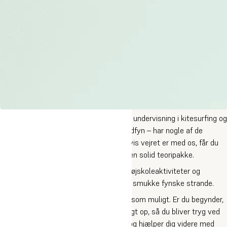
På Kitesurfing Intensiv får du målrettet undervisning i kitesurfing og
nyder godt af, at vi på Fyn – og især Sydfyn – har nogle af de
bedste kitesurfingforhold i Danmark. Hvis vejret er med os, får du
op til tre dage med kiten i luften samt en solid teoripakke.
Det bliver en sjov uge med masser af højskoleaktiviteter og
fællesskab – både på skolen og ved de smukke fynske strande.
Vi vil lære dig så meget om kitesurfing som muligt. Er du begynder,
starter vi helt fra bunden og bygger roligt op, så du bliver tryg ved
kitesurfing. Er du øvet, udfordrer vi dig og hjælper dig videre med