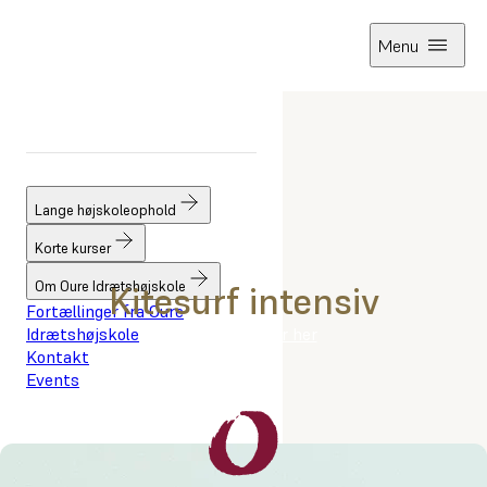
Menu
Forside
Korte kurser
Sommerkurser
Aktiviteter
Kitesurf intensivt
Lange højskoleophold
Korte kurser
Om Oure Idrætshøjskole
Kitesurf intensiv
Fortællinger fra Oure
Se alle aktiviter her
Idrætshøjskole
Kontakt
Events