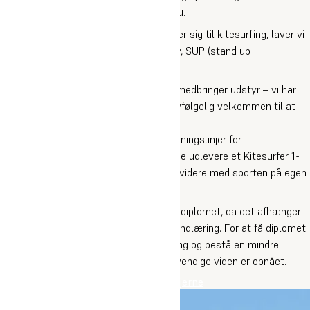
nye teknikker og manøvrer på dit niveau.
På dage, hvor vinden og vejret ikke egner sig til kitesurfing, laver vi
alternative aktiviteter som beachvolley, SUP (stand up
paddleboarding), kitesurfingteori m.m.
Kitesurfing Intensiv kræver ikke, at du medbringer udstyr – vi har
det hele. Men har du dit eget, er du selvfølgelig velkommen til at
tage det med.
Vi underviser efter Dansk Sejlunions retningslinjer for
kitesurfingkurser og stiler efter at kunne udlevere et Kitesurfer 1-
diplom. Det betyder, at du trygt kan gå videre med sporten på egen
hånd.
Vi kan dog ikke garantere, at alle opnår diplomet, da det afhænger
af vejrforhold og individuelle forskelle i indlæring. For at få diplomet
skal du gennemgå teoretisk undervisning og bestå en mindre
teoretisk prøve, som sikrer, at den nødvendige viden er opnået.
Læs mere om diplomet og retningslinjerne