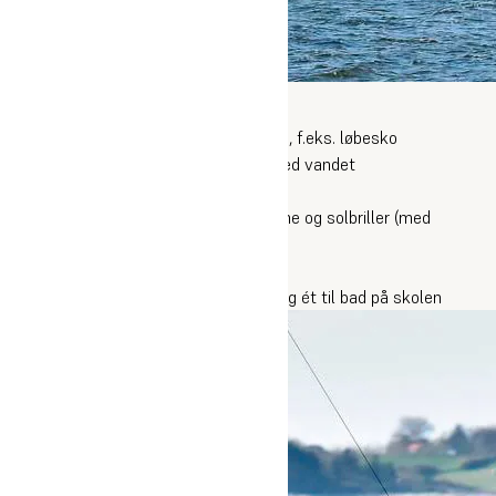
Husk
Godt fodtøj til trainerkite på græs, f.eks. løbesko
Varmt tøj til de blæsende dage ved vandet
Badetøj
Kasket eller solhat samt solcreme og solbriller (med
brillesnor)
Drikkedunk
To håndklæder – ét til stranden og ét til bad på skolen