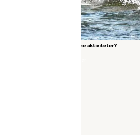
Er du klar til at vælge dine aktiviteter?
Tilmeld dig her
Pressebilleder
|
Søsikkerhed
|
Privatlivspolitik
|
Cookiepolitik
|
Whistleblowerordning
|
Lectio