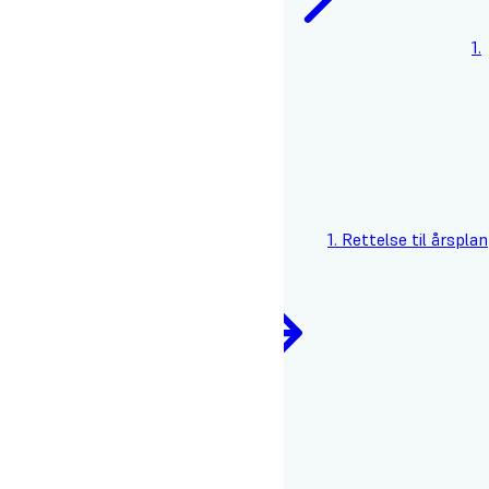
årsplan 2021/2022
1.
Rettelse til årsplan 2022/2023
1. Rettelse til årsplan
2023/2024
Undervisningsmiljøvurdering