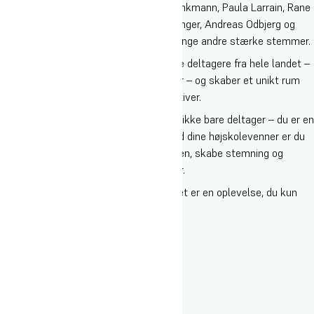
været med igennem årene er Svend Brinkmann, Paula Larrain, Rane
Willerslev, Connie Hedegaard, Mads Langer, Andreas Odbjerg og
Clement Kjærsgaard, sammen med mange andre stærke stemmer.
Festivalen samler hvert år flere tusinde deltagere fra hele landet –
herunder elever fra forskellige højskoler – og skaber et unikt rum
for refleksion, samtale og nye perspektiver.
Som elev på Oure Idrætshøjskole er du ikke bare deltager – du er en
central del af oplevelsen. Sammen med dine højskolevenner er du
med til at få dagen til at hænge sammen, skabe stemning og
bidrage aktivt til debatter og aktiviteter.
RESONANS er ikke bare en festival – det er en oplevelse, du kun
finder på Oure Idrætshøjskole.