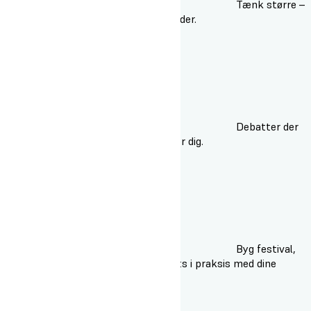
Tænk større –
mød Danmarks skarpeste hoveder.
Debatter der
rykker dig, ikke bare underholder dig.
Byg festival,
vær kreativ og lær at lave events i praksis med dine
venner.