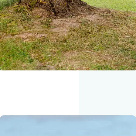
RESONANS ✨
Se sidste års video her