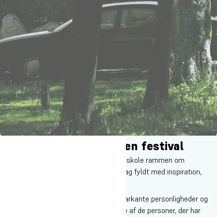
Vær med til at afvikle en festival
Hvert år i august danner Oure Idrætshøjskole rammen om
dannelsesfestivalen RESONANS – en dag fyldt med inspiration,
debat og fællesskab.
Her mødes nogle af Danmarks mest markante personligheder og
deltager i samtalen om dannelse. Nogle af de personer, der har