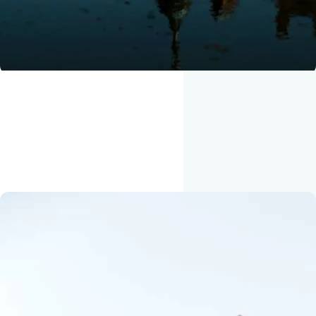
HEARTLAND
Vær frivillighed med Oure
Se sidste års video fra Heartland