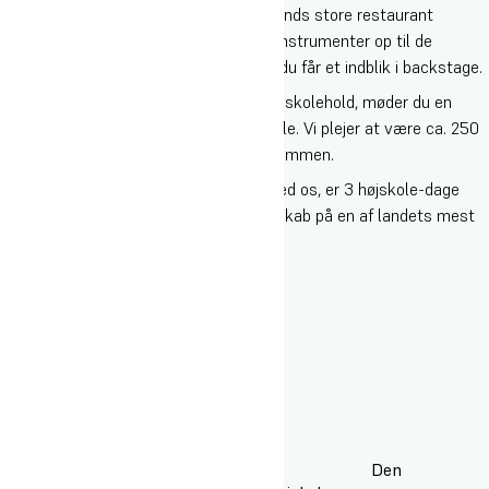
tjenere og hjælpe i køkkenet på Heartlands store restaurant
“Banquetten”. Vi står også for at stille instrumenter op til de
kunstnere, der spiller på festivalen, så du får et indblik i backstage.
Udover at være afsted med dit eget højskolehold, møder du en
masse tidligere elever fra Oures højskole. Vi plejer at være ca. 250
personer afsted og vi bor alle i camp sammen.
At være med på Heartland sammen med os, er 3 højskole-dage
fyldt med fest, musik, kunst og fællesskab på en af landets mest
spektakulære og smukke festivaler.
Glæd dig til en kæmpe fest.
Hvad kan du se frem til?
Den