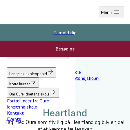
Menu
Tilmeld dig
Tilmeld dig
Besøg os
Besøg os
Forside
Lange højskoleophold
Hverdagen på Oure Idrætshøjskole
Lange højskoleophold
Hvorfor skal du vælge Oure Idrætshøjskole?
Heartland
Korte kurser
Om Oure Idrætshøjskole
Fortællinger fra Oure
Idrætshøjskole
Heartland
Kontakt
Events
Tag med Oure som frivillig på Heartland og bliv en del
af et kæmpe fællesskab