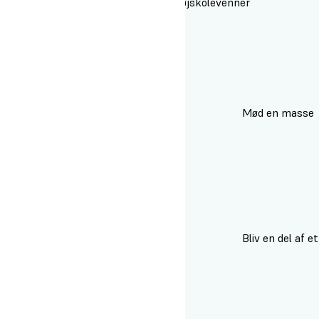
smukkeste festival med dine højskolevenner
Mød en masse
tidligere højskoleelever
Bliv en del af et
kæmpe højskolenetværk