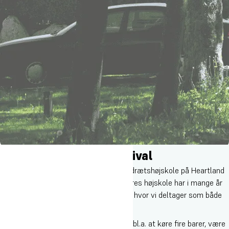
Kom med Oure på festival
Hvert år i forsommeren deltager Oure Idrætshøjskole på Heartland
festivalen på smukke Egeskov Slot. Vores højskole har i mange år
samarbejdet med Heartland festivalen, hvor vi deltager som både
festivalgæster og frivillige.
Vores arbejde på festivalen indbefatter bl.a. at køre fire barer, være