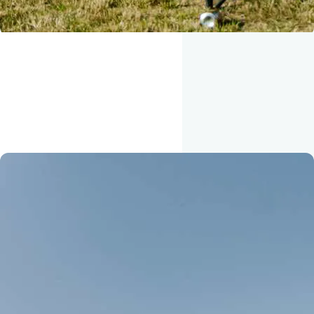
HEARTLAND
Vær frivillighed med Oure
Se sidste års video fra Heartland