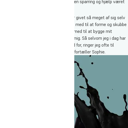
den her musikbranche. For Sophie har den sparring og hjælp været
guld værd.
”Jeg er så taknemmelig over, at han har givet så meget af sig selv
til mit projekt. Ikke alene har han været med til at forme og skubbe
til min musik, men han har også været med til at bygge mit
fundament og åbne en masse døre for mig. Så selvom jeg i dag har
mit pladeselskab, som jeg er super glad for, ringer jeg ofte til
Steffen for at sparre og få et godt råd”, fortæller Sophie.