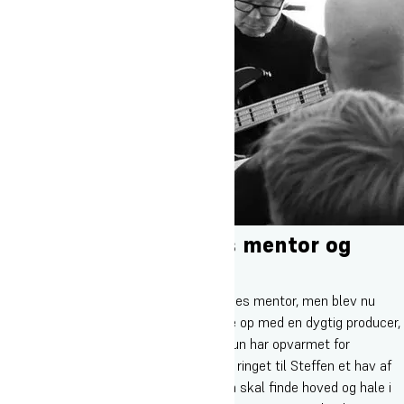
Fortsatte som Sophies mentor og
senere manager
Steffen Westmark fortsatte som Sophies mentor, men blev nu
også hendes manager. Han satte hende op med en dygtig producer,
som stadig er hendes producer i dag. Hun har opvarmet for
Steffens band The Blue Van, og hun har ringet til Steffen et hav af
gange for at få sparring på, hvordan hun skal finde hoved og hale i