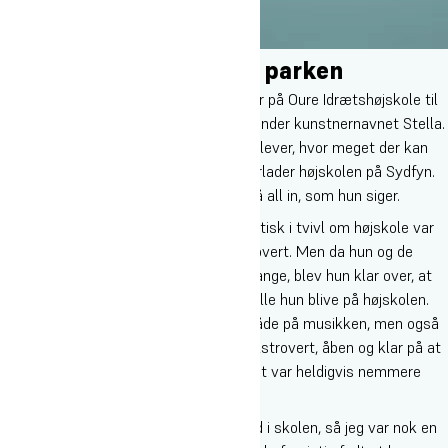
Drømmen er at spille i parken
For nylig var de nuværende musikelever på Oure Idrætshøjskole til
koncert på Vega med Sophie, som går under kunstnernavnet Stella.
For Sophie var det fedt at vise de nye elever, hvor meget der kan
ske med ens musikkarriere, når man forlader højskolen på Sydfyn.
Især hvis man giver sig selv lov til at gå all in, som hun siger.
Dengang hun selv startede, var hun faktisk i tvivl om højskole var
noget for hende, da hun af natur er introvert. Men da hun og de
andre elever gik i gang med at skrive sange, blev hun klar over, at
hvis hun ville noget med musikken, skulle hun blive på højskolen.
Så hun besluttede sig for at gå all in. Både på musikken, men også
på at træne sig selv til at blive mere ekstrovert, åben og klar på at
møde mange forskellige mennesker. Det var heldigvis nemmere
end hun havde regnet med.
”Jeg er introvert og har aldrig været god i skolen, så jeg var nok en