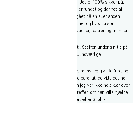
sig – og hvordan Sophie har udviklet sig. Jeg er 100% sikker på,
man har en anden ballast i og med man er rundet og dannet af
højskolelivet end, hvis du ”bare” havde gået på en eller anden
talentskole. Højskole er at skabe relationer og hvis du som
kunstner ikke er i stand til at skabe relationer, så tror jeg man får
en kort karriere.
Sophie har fået et helt specielt forhold til Steffen under sin tid på
Oure. Han er blevet en af hendes mest uundværlige
sparringspartnere, fortæller hun.
”Jeg lærte så meget inden for musikken, mens jeg gik på Oure, og
da jeg var færdig på højskolen, vidste jeg bare, at jeg ville det her.
Jeg ville en karriere indenfor musik. Men jeg var ikke helt klar over,
hvad næste skridt var, så jeg spurgte Steffen om han ville hjælpe
mig, og det sagde han heldigvis ja til”, fortæller Sophie.