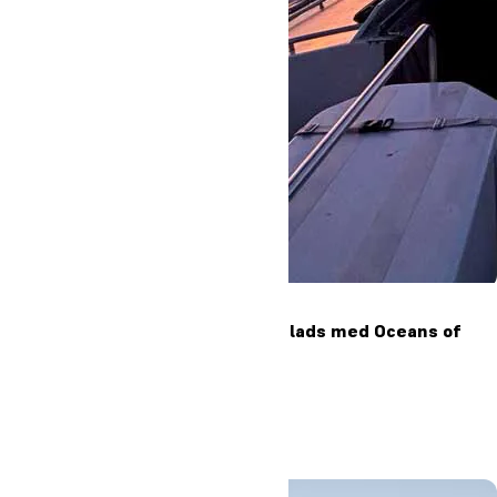
Elever fra Oure på natsejlads med Oceans of
Hope
Læs mere
#Oure
#Højskole