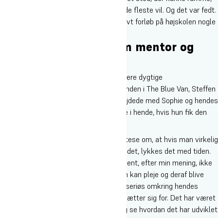
at jeg gerne ville en anden retning end de fleste vil. Og det var fedt.
Derfor kom jeg tilbage og tog en intensivt forløb på højskolen nogle
år senere”, fortæller Sophie.
Steffen Westmark som mentor og
manager
I løbet af sit år på Oure, havde Sophie flere dygtige
musikundervisere. Det var dog frontmanden i The Blue Van, Steffen
Westmark, der intensivt gik ind og arbejdede med Sophie og hendes
musik. Han kunne se et stort potentiale i hende, hvis hun fik den
rigtige vejledning undervejs.
”Sophie er et perfekt eksempel på min tese om, at hvis man virkelig
brænder for noget og er seriøs omkring det, lykkes det med tiden.
Ligesom alt andet her i verden, er et talent, efter min mening, ikke
noget man er født med, men noget man kan pleje og deraf blive
bedre til. Sophie har altid været meget seriøs omkring hendes
musik og derfor opnår hun de mål hun sætter sig for. Det har været
fantastisk at være med på sidelinjen og se hvordan det har udviklet