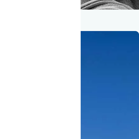
Flere fortællinger fra Oure
Idrætshøjskole