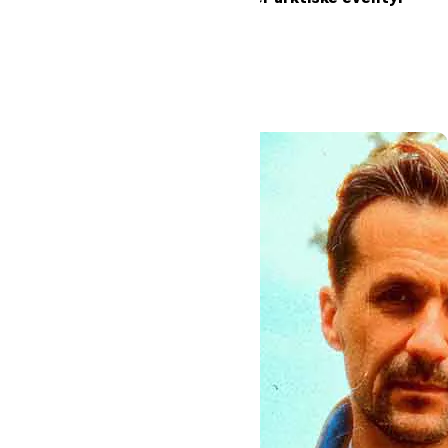
hjem til højskolen
Læs mere
#Oure
#Højskole