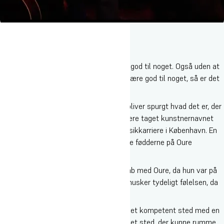
”På
Oure
må man gerne være helt vildt god til noget. Også uden at
skamme sig over det. Og hvis man vil være god til noget, så er det
bare at komme i gang med at øve”.
Sådan fortæller Sophie Darum, da hun bliver spurgt hvad det er, der
er så specielt ved Oure. Sophie har senere taget kunstnernavnet
Stella og er i fuld gang med hendes musikkarriere i København. En
karriere hun fandt troen på, da hun satte fødderne på Oure
Højskoles musiklinje.
Sophie stiftede første gang bekendtskab med Oure, da hun var på
Oure UngdomsCamp
som 15-årig. Hun husker tydeligt følelsen, da
ugen var forbi.
”Jeg havde en oplevelse af, at Oure var et kompetent sted med en
masse dygtige musikere. Og at det var et sted, der kunne rumme,