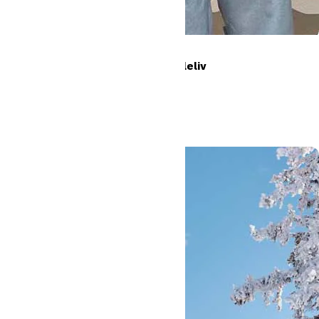
Fra byggeplads til højskoleliv
Læs mere
#Oure
#Højskole