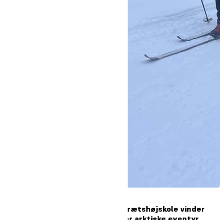
Rasmus Carlo fra Oure Idrætshøjskole vinder
Slædepatruljen og bringer arktiske eventyr