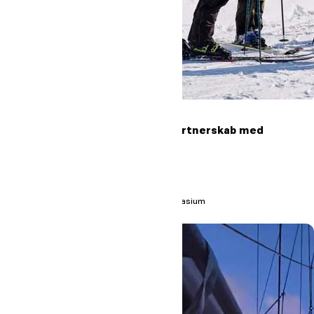
Skolerne i Oure indgår partnerskab med
Højmark Rejser
Læs mere
#Oure
#Højskole
#Efterskole
#Gymnasium