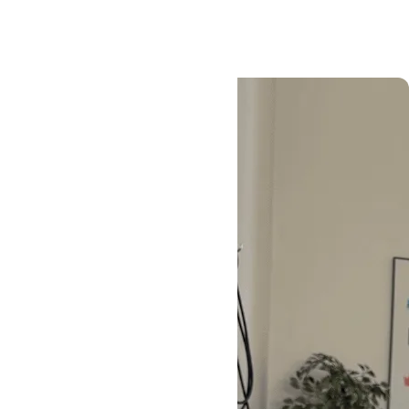
Læs mere
#Oure
#Højskole