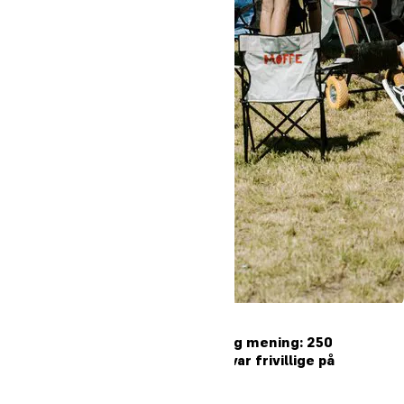
Unge søger fællesskab og mening: 250
højskoleelever fra Oure var frivillige på
Heartland