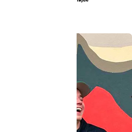
Læs mere
#Højskole
#Oure