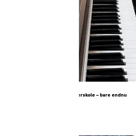
"Højskole er ligesom efterskole – bare endnu
federe"
Læs mere
#Oure
#Højskole