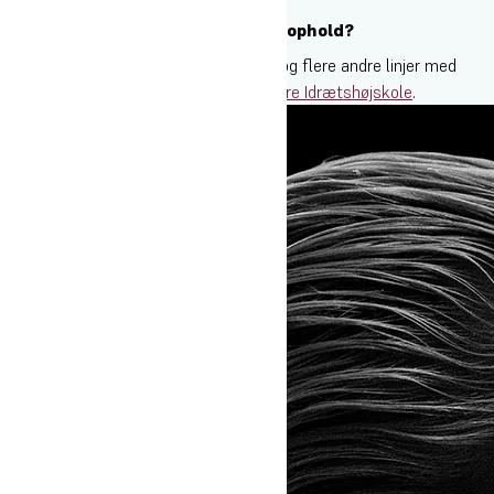
Drømmer du også om et højskoleophold?
Der er fortsat ledige pladser på musik og flere andre linjer med
opstart i januar 2023. Læs mere om
Oure Idrætshøjskole
.